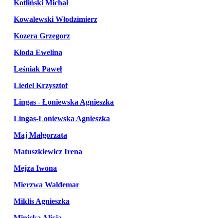
Kotliński Michał
Kowalewski Włodzimierz
Kozera Grzegorz
Kłoda Ewelina
Leśniak Paweł
Liedel Krzysztof
Lingas - Łoniewska Agnieszka
Lingas-Łoniewska Agnieszka
Maj Małgorzata
Matuszkiewicz Irena
Mejza Iwona
Mierzwa Waldemar
Miklis Agnieszka
Minicka Alicja