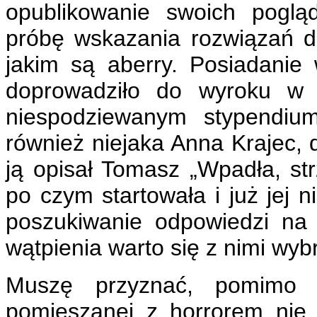
opublikowanie swoich poglą
próbę wskazania rozwiązań d
jakim są aberry. Posiadani
doprowadziło do wyroku w z
niespodziewanym stypendiu
również niejaka Anna Krajec, 
ją opisał Tomasz „Wpadła, str
po czym startowała i już jej
poszukiwanie odpowiedzi na
wątpienia warto się z nimi wyb
Muszę przyznać, pomimo ż
pomieszanej z horrorem nie 