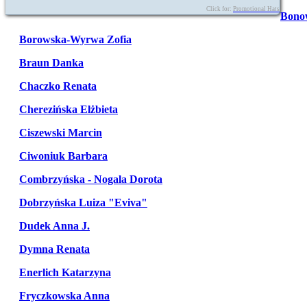
Click for:
Promotional Hats
Bono
Borowska-Wyrwa Zofia
Braun Danka
Chaczko Renata
Cherezińska Elżbieta
Ciszewski Marcin
Ciwoniuk Barbara
Combrzyńska - Nogala Dorota
Dobrzyńska Luiza "Eviva"
Dudek Anna J.
Dymna Renata
Enerlich Katarzyna
Fryczkowska Anna