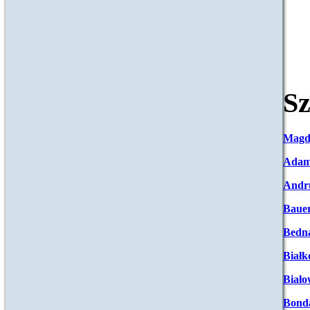
Sz
Magd
Adam
Andr
Baue
Bedna
Białk
Biało
Bond