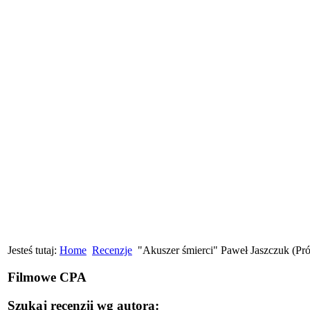
Jesteś tutaj:
Home
Recenzje
"Akuszer śmierci" Paweł Jaszczuk (Pró
Filmowe CPA
Szukaj recenzji wg autora: