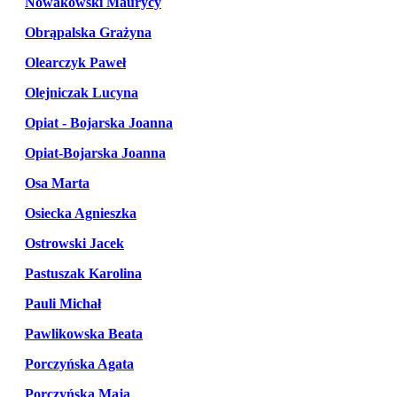
Nowakowski Maurycy
Obrąpalska Grażyna
Olearczyk Paweł
Olejniczak Lucyna
Opiat - Bojarska Joanna
Opiat-Bojarska Joanna
Osa Marta
Osiecka Agnieszka
Ostrowski Jacek
Pastuszak Karolina
Pauli Michał
Pawlikowska Beata
Porczyńska Agata
Porczyńska Maja