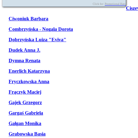
Click for:
Promotional Hats
Cisze
Ciwoniuk Barbara
Combrzyńska - Nogala Dorota
Dobrzyńska Luiza "Eviva"
Dudek Anna J.
Dymna Renata
Enerlich Katarzyna
Fryczkowska Anna
Frączyk Maciej
Gajek Grzegorz
Gargaś Gabriela
Gałgan Monika
Grabowska Basia