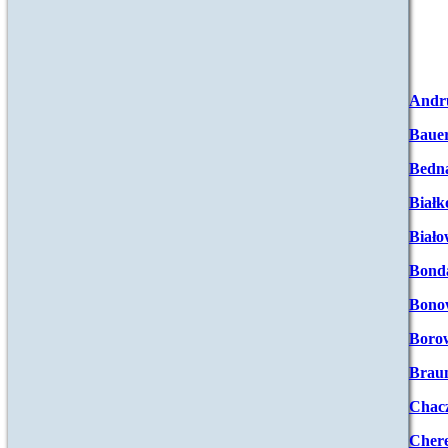
Andr
Baue
Bedna
Białk
Biało
Bond
Bono
Boro
Brau
Chac
Chere