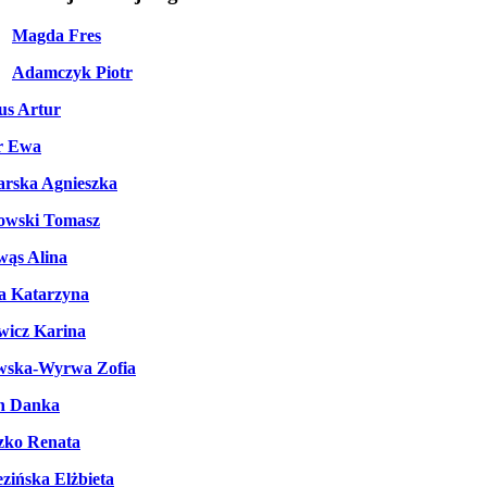
Magda Fres
Adamczyk Piotr
us Artur
r Ewa
rska Agnieszka
owski Tomasz
wąs Alina
a Katarzyna
wicz Karina
wska-Wyrwa Zofia
n Danka
zko Renata
zińska Elżbieta