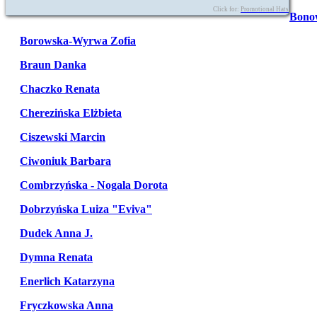
Click for:
Promotional Hats
Bono
Borowska-Wyrwa Zofia
Braun Danka
Chaczko Renata
Cherezińska Elżbieta
Ciszewski Marcin
Ciwoniuk Barbara
Combrzyńska - Nogala Dorota
Dobrzyńska Luiza "Eviva"
Dudek Anna J.
Dymna Renata
Enerlich Katarzyna
Fryczkowska Anna