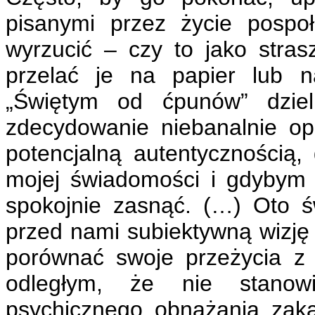
pisanymi przez życie pospo
wyrzucić – czy to jako stras
przelać je na papier lub na
„Świętym od ćpunów” dzieli
zdecydowanie niebanalnie op
potencjalną autentycznością, 
mojej świadomości i gdybym i
spokojnie zasnąć. (…) Oto ś
przed nami subiektywną wizj
porównać swoje przeżycia z
odległym, że nie stanow
psychicznego obnażania zak