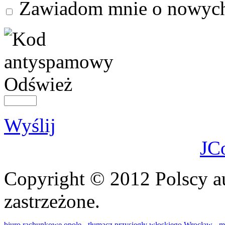
Zawiadom mnie o nowych
Odśwież
Wyślij
JC
Copyright © 2012 Polscy a
zastrzeżone.
biuro rachunkowe opole
-
tłumacz przysięgły włoskiego Wrocław
-
m