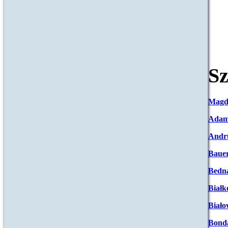
Sz
Magd
Adam
Andr
Baue
Bedna
Białk
Biało
Bond