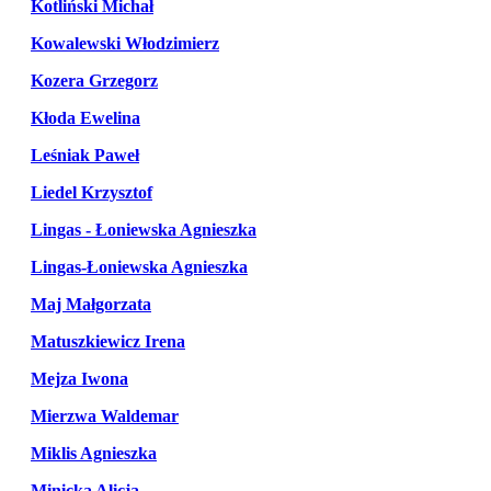
Kotliński Michał
Kowalewski Włodzimierz
Kozera Grzegorz
Kłoda Ewelina
Leśniak Paweł
Liedel Krzysztof
Lingas - Łoniewska Agnieszka
Lingas-Łoniewska Agnieszka
Maj Małgorzata
Matuszkiewicz Irena
Mejza Iwona
Mierzwa Waldemar
Miklis Agnieszka
Minicka Alicja