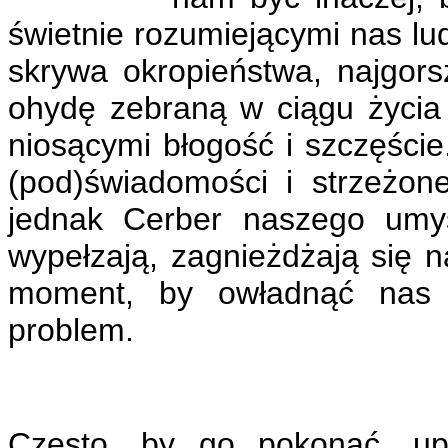
świetnie rozumiejącymi nas l
skrywa okropieństwa, najgors
ohydę zebraną w ciągu życia 
niosącymi błogość i szczęście
(pod)świadomości i strzeżone
jednak Cerber naszego umy
wypełzają, zagnieżdżają się n
moment, by owładnąć nas c
problem.
Często, by go pokonać, up