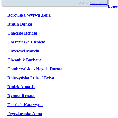
Click for:
Promotional Hats
Bono
Borowska-Wyrwa Zofia
Braun Danka
Chaczko Renata
Cherezińska Elżbieta
Ciszewski Marcin
Ciwoniuk Barbara
Combrzyńska - Nogala Dorota
Dobrzyńska Luiza "Eviva"
Dudek Anna J.
Dymna Renata
Enerlich Katarzyna
Fryczkowska Anna