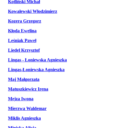
Kotliński Michał
Kowalewski Włodzimierz
Kozera Grzegorz
Kłoda Ewelina
Leśniak Paweł
Liedel Krzysztof
Lingas - Łoniewska Agnieszka
Lingas-Łoniewska Agnieszka
Maj Małgorzata
Matuszkiewicz Irena
Mejza Iwona
Mierzwa Waldemar
Miklis Agnieszka
Minicka Alicja