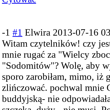
-1
#1
Elwira
2013-07-16 0
Witam czytelników! czy jest
mnie rugać za "Wielcy zboc
"Sodomitów"? Wolę, aby w
sporo zarobiłam, mimo, iż 
zlińczować. pochwal mnie 
buddyjską- nie odpowiadała
szczeka, duży - nie musi. 