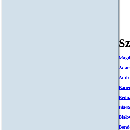
Sz
Magd
Adam
Andr
Baue
Bedna
Białk
Biało
Bond