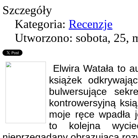
Szczegóły
Kategoria:
Recenzje
Utworzono: sobota, 25, 
Elwira Watała to a
książek odkrywając
bulwersujące sekr
kontrowersyjną ksi
moje ręce wpadła j
to kolejna wyci
nieprzegadany obrazująca rozw