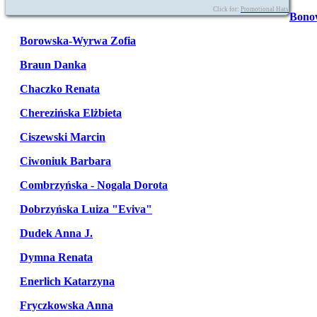
Click for:
Promotional Hats
Bono
Borowska-Wyrwa Zofia
Braun Danka
Chaczko Renata
Cherezińska Elżbieta
Ciszewski Marcin
Ciwoniuk Barbara
Combrzyńska - Nogala Dorota
Dobrzyńska Luiza "Eviva"
Dudek Anna J.
Dymna Renata
Enerlich Katarzyna
Fryczkowska Anna