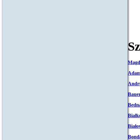
Sz
Magd
Adam
Andr
Baue
Bedna
Białk
Biało
Bond