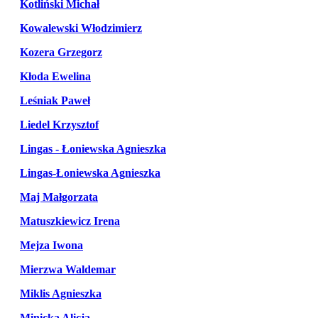
Kotliński Michał
Kowalewski Włodzimierz
Kozera Grzegorz
Kłoda Ewelina
Leśniak Paweł
Liedel Krzysztof
Lingas - Łoniewska Agnieszka
Lingas-Łoniewska Agnieszka
Maj Małgorzata
Matuszkiewicz Irena
Mejza Iwona
Mierzwa Waldemar
Miklis Agnieszka
Minicka Alicja