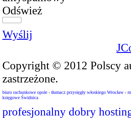
Odśwież
Wyślij
JC
Copyright © 2012 Polscy a
zastrzeżone.
biuro rachunkowe opole
-
tłumacz przysięgły włoskiego Wrocław
-
m
księgowe Świdnica
profesjonalny dobry hostin