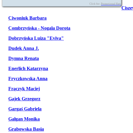
Click for:
Promotional Hats
Cisze
Ciwoniuk Barbara
Combrzyńska - Nogala Dorota
Dobrzyńska Luiza "Eviva"
Dudek Anna J.
Dymna Renata
Enerlich Katarzyna
Fryczkowska Anna
Frączyk Maciej
Gajek Grzegorz
Gargaś Gabriela
Gałgan Monika
Grabowska Basia