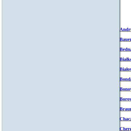
Andr
Baue
Bedna
Białk
Biało
Bond
Bono
Boro
Brau
Chac
Chere