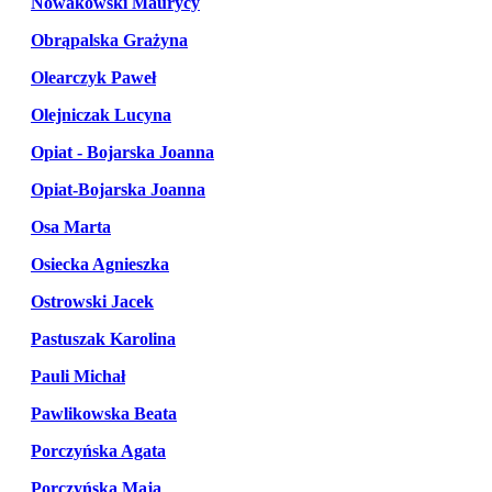
Nowakowski Maurycy
Obrąpalska Grażyna
Olearczyk Paweł
Olejniczak Lucyna
Opiat - Bojarska Joanna
Opiat-Bojarska Joanna
Osa Marta
Osiecka Agnieszka
Ostrowski Jacek
Pastuszak Karolina
Pauli Michał
Pawlikowska Beata
Porczyńska Agata
Porczyńska Maja