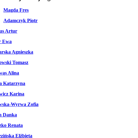
Magda Fres
Adamczyk Piotr
us Artur
r Ewa
rska Agnieszka
owski Tomasz
wąs Alina
a Katarzyna
wicz Karina
wska-Wyrwa Zofia
n Danka
zko Renata
zińska Elżbieta