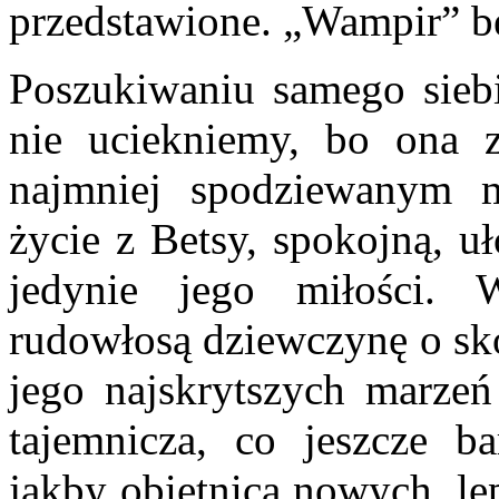
przedstawione. „Wampir” be
Poszukiwaniu samego siebi
nie uciekniemy, bo ona 
najmniej spodziewanym 
życie z Betsy, spokojną, u
jedynie jego miłości. 
rudowłosą dziewczynę o skó
jego najskrytszych marzeń 
tajemnicza, co jeszcze ba
jakby obietnicą nowych, le