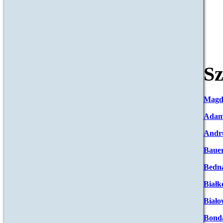
Sz
Magd
Adam
Andr
Baue
Bedna
Białk
Biało
Bond