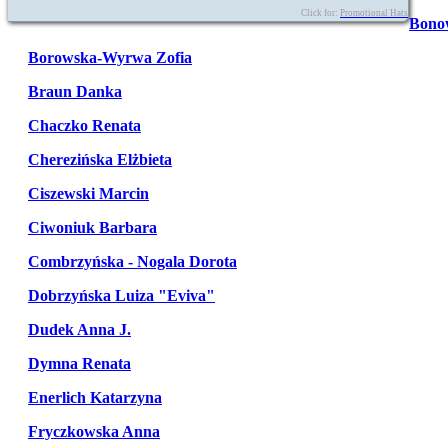
Click for:
Promotional Hats
Bono
Borowska-Wyrwa Zofia
Braun Danka
Chaczko Renata
Cherezińska Elżbieta
Ciszewski Marcin
Ciwoniuk Barbara
Combrzyńska - Nogala Dorota
Dobrzyńska Luiza "Eviva"
Dudek Anna J.
Dymna Renata
Enerlich Katarzyna
Fryczkowska Anna