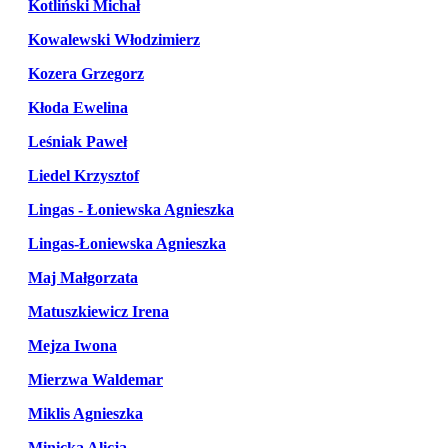
Kotliński Michał
Kowalewski Włodzimierz
Kozera Grzegorz
Kłoda Ewelina
Leśniak Paweł
Liedel Krzysztof
Lingas - Łoniewska Agnieszka
Lingas-Łoniewska Agnieszka
Maj Małgorzata
Matuszkiewicz Irena
Mejza Iwona
Mierzwa Waldemar
Miklis Agnieszka
Minicka Alicja