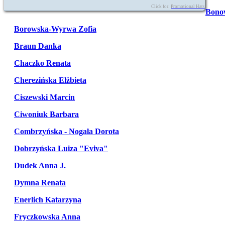
Click for:
Promotional Hats
Bono
Borowska-Wyrwa Zofia
Braun Danka
Chaczko Renata
Cherezińska Elżbieta
Ciszewski Marcin
Ciwoniuk Barbara
Combrzyńska - Nogala Dorota
Dobrzyńska Luiza "Eviva"
Dudek Anna J.
Dymna Renata
Enerlich Katarzyna
Fryczkowska Anna