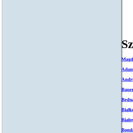
Sz
Magd
Adam
Andr
Baue
Bedna
Białk
Biało
Bond