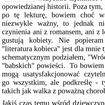
opowiedzianej historii. Poza tym
po tę lekturę, bowiem choć w
niezwykle ważny, to jednak n
czynienia ani z romansem, ani z
gustują kobiety. Nie popieram
"literatura kobieca" jest dla mni
schematycznym podziałem, "Wróć
"babskich" powieści. To bowiem u
mogą usatysfakcjonować czytelni
go wszystkim, ale podkreślę - 
takich jak walka z poważną choro
Jakiś czas temu wśród dziewczyne