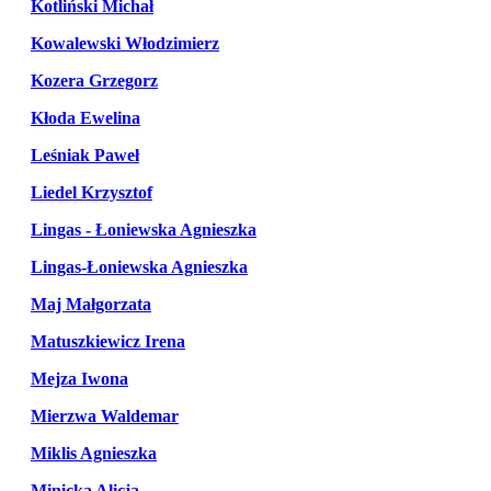
Kotliński Michał
Kowalewski Włodzimierz
Kozera Grzegorz
Kłoda Ewelina
Leśniak Paweł
Liedel Krzysztof
Lingas - Łoniewska Agnieszka
Lingas-Łoniewska Agnieszka
Maj Małgorzata
Matuszkiewicz Irena
Mejza Iwona
Mierzwa Waldemar
Miklis Agnieszka
Minicka Alicja