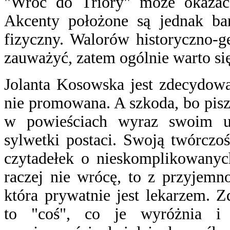
"Wróć do Triory" może okazać s
Akcenty położone są jednak bar
fizyczny. Walorów historyczno-g
zauważyć, zatem ogólnie warto się
Jolanta Kosowska jest zdecydowa
nie promowana. A szkoda, bo pis
w powieściach wyraz swoim ul
sylwetki postaci. Swoją twórczo
czytadełek o nieskomplikowanyc
raczej nie wrócę, to z przyjemno
która prywatnie jest lekarzem. 
to "coś", co je wyróżnia i s