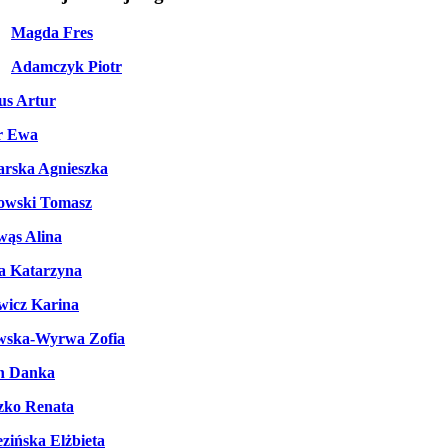
Magda Fres
Adamczyk Piotr
us Artur
r Ewa
rska Agnieszka
owski Tomasz
wąs Alina
a Katarzyna
wicz Karina
wska-Wyrwa Zofia
n Danka
zko Renata
zińska Elżbieta