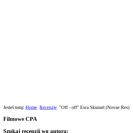
Jesteś tutaj:
Home
Recenzje
"Off - off" Ewa Skunart (Novae Res)
Filmowe CPA
Szukaj recenzji wg autora: