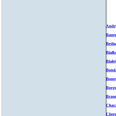
Andr
Baue
Bedna
Białk
Biało
Bond
Bono
Boro
Brau
Chac
Chere