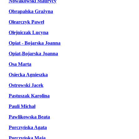
Nowakowski Maurycy
Obrąpalska Grażyna
Olearczyk Paweł
Olejniczak Lucyna
Opiat - Bojarska Joanna
Opiat-Bojarska Joanna
Osa Marta
Osiecka Agnieszka
Ostrowski Jacek
Pastuszak Karolina
Pauli Michał
Pawlikowska Beata
Porczyńska Agata
Porczyńska Maja