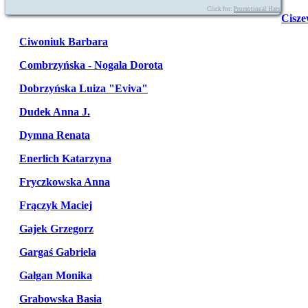
Click for:
Promotional Hats
Cisze
Ciwoniuk Barbara
Combrzyńska - Nogala Dorota
Dobrzyńska Luiza "Eviva"
Dudek Anna J.
Dymna Renata
Enerlich Katarzyna
Fryczkowska Anna
Frączyk Maciej
Gajek Grzegorz
Gargaś Gabriela
Gałgan Monika
Grabowska Basia