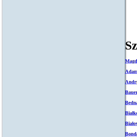
Sz
Magd
Adam
Andr
Baue
Bedna
Białk
Biało
Bond