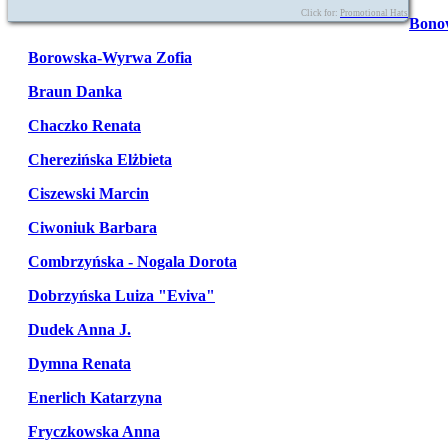
Click for:
Promotional Hats
Bono
Borowska-Wyrwa Zofia
Braun Danka
Chaczko Renata
Cherezińska Elżbieta
Ciszewski Marcin
Ciwoniuk Barbara
Combrzyńska - Nogala Dorota
Dobrzyńska Luiza "Eviva"
Dudek Anna J.
Dymna Renata
Enerlich Katarzyna
Fryczkowska Anna