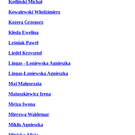
Kotliński Michał
Kowalewski Włodzimierz
Kozera Grzegorz
Kłoda Ewelina
Leśniak Paweł
Liedel Krzysztof
Lingas - Łoniewska Agnieszka
Lingas-Łoniewska Agnieszka
Maj Małgorzata
Matuszkiewicz Irena
Mejza Iwona
Mierzwa Waldemar
Miklis Agnieszka
Minicka Alicja