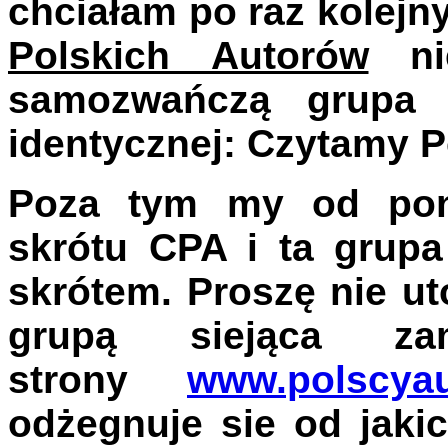
chciałam po raz kolejny
Polskich Autorów
ni
samozwań
czą grupa
identycznej: Czytamy P
Poza tym my od pon
skrótu CPA i ta grup
skrótem. Proszę nie u
grupą siejąca z
strony
www.polscyau
odżegnuje sie od jaki