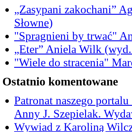
„Zasypani zakochani” A
Słowne)
"Spragnieni by trwać" A
„Eter” Aniela Wilk (wyd.
"Wiele do stracenia" Ma
Ostatnio komentowane
Patronat naszego portalu
Anny J. Szepielak. Wyda
Wywiad z Karoliną Wilcz