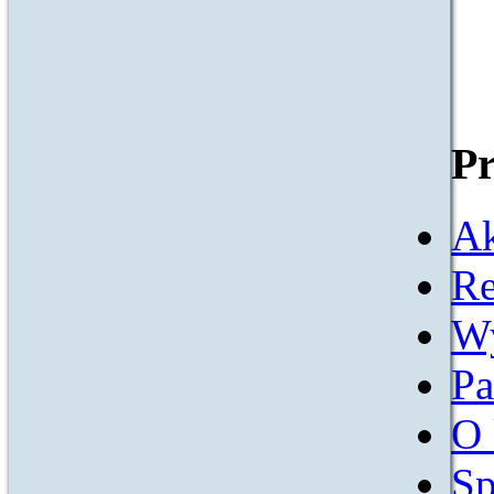
Pr
Ak
Re
W
Pa
O 
Sp