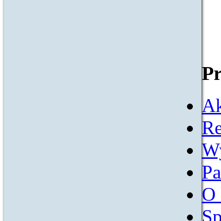
Pr
Ak
Re
W
Pa
O 
Sp