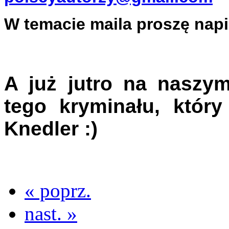
W temacie maila proszę na
A już jutro na naszy
tego kryminału, któr
Knedler :)
« poprz.
nast. »