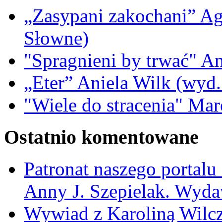
„Zasypani zakochani” A
Słowne)
"Spragnieni by trwać" A
„Eter” Aniela Wilk (wyd.
"Wiele do stracenia" Ma
Ostatnio komentowane
Patronat naszego portalu
Anny J. Szepielak. Wyda
Wywiad z Karoliną Wilcz