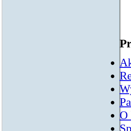
Pr
Ak
Re
W
Pa
O 
Sp