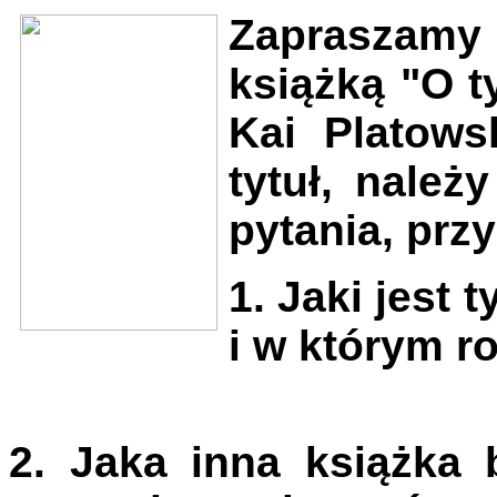
Zapraszamy 
książką "O t
Kai Platows
tytuł, należ
pytania, prz
1. Jaki jest 
i w którym r
2. Jaka inna książka 