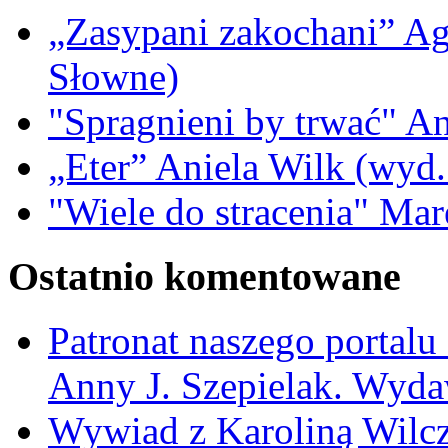
„Zasypani zakochani” A
Słowne)
"Spragnieni by trwać" A
„Eter” Aniela Wilk (wyd.
"Wiele do stracenia" Ma
Ostatnio komentowane
Patronat naszego portalu
Anny J. Szepielak. Wyda
Wywiad z Karoliną Wilcz