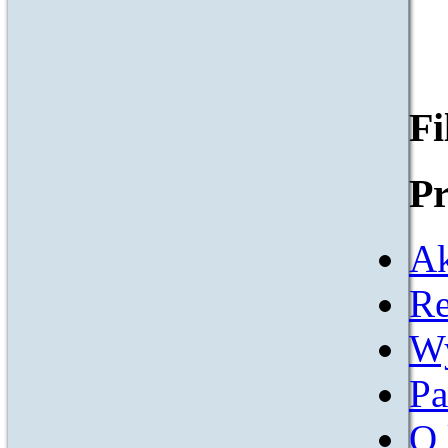
F
Pr
Ak
Re
W
Pa
O 