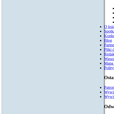
O ksią
Spotk
Konk
Blog
Partn
Pliki 
Redak
Wasza
Mapa 
Polit
Osta
Patro
Wywia
Wywia
Odwi