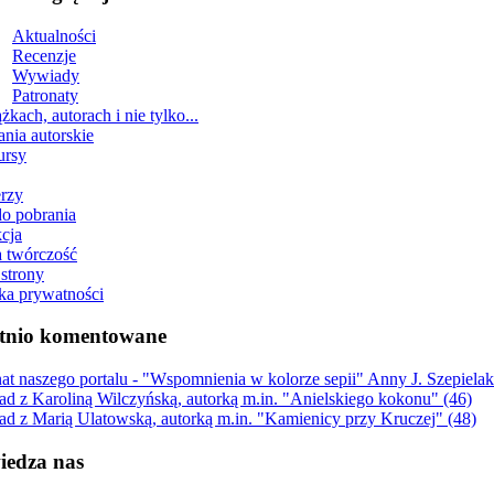
Aktualności
Recenzje
Wywiady
Patronaty
żkach, autorach i nie tylko...
ania autorskie
ursy
erzy
do pobrania
cja
 twórczość
strony
yka prywatności
tnio komentowane
nat naszego portalu - "Wspomnienia w kolorze sepii" Anny J. Szepiel
d z Karoliną Wilczyńską, autorką m.in. "Anielskiego kokonu" (46)
d z Marią Ulatowską, autorką m.in. "Kamienicy przy Kruczej" (48)
edza nas