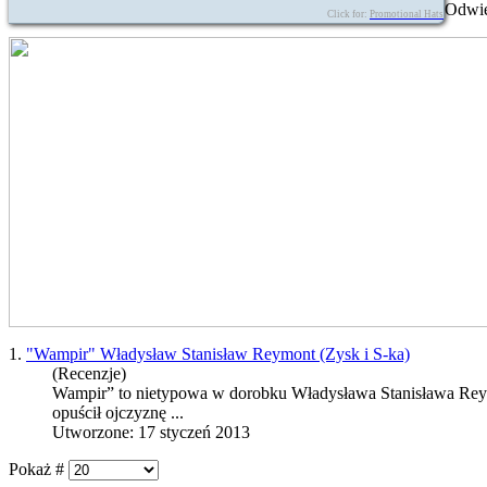
Odwie
Click for:
Promotional Hats
1.
"Wampir" Władysław Stanisław Reymont (Zysk i S-ka)
(Recenzje)
Wampir” to nietypowa w dorobku Władysława Stanisława
Rey
opuścił ojczyznę ...
Utworzone: 17 styczeń 2013
Pokaż #