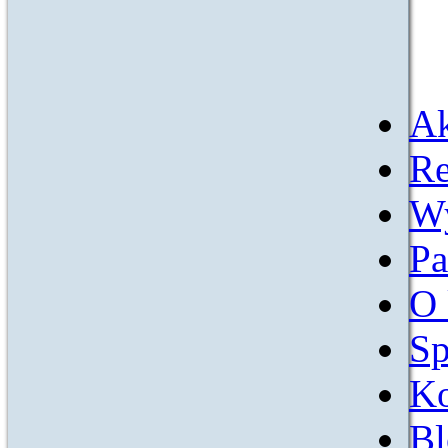
Ak
Re
W
Pa
O 
Sp
Ko
Bl