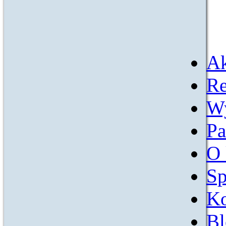
Ak
Re
W
Pa
O 
Sp
Ko
Bl