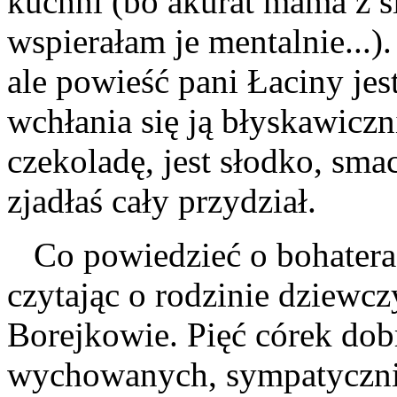
kuchni (bo akurat mama z s
wspierałam je mentalnie...)
ale powieść pani Łaciny jest
wchłania się ją błyskawiczn
czekoladę, jest słodko, sma
zjadłaś cały przydział.
Co powiedzieć o bohaterac
czytając o rodzinie dziewc
Borejkowie. Pięć córek dob
wychowanych, sympatyczni r