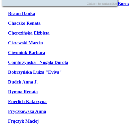
Boro
Click for:
Promotional Hats
Braun Danka
Chaczko Renata
Cherezińska Elżbieta
Ciszewski Marcin
Ciwoniuk Barbara
Combrzyńska - Nogala Dorota
Dobrzyńska Luiza "Eviva"
Dudek Anna J.
Dymna Renata
Enerlich Katarzyna
Fryczkowska Anna
Frączyk Maciej