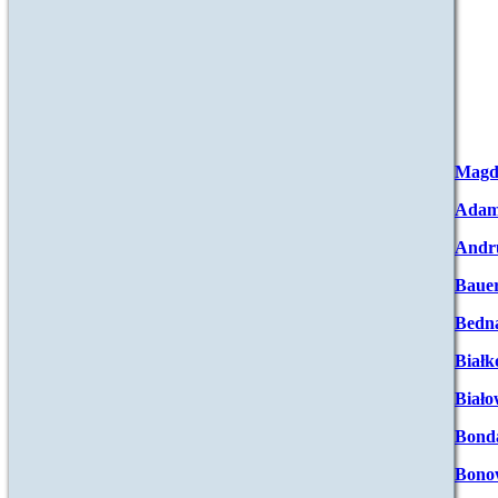
Magd
Adam
Andr
Baue
Bedna
Białk
Biało
Bond
Bono