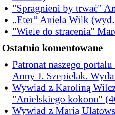
"Spragnieni by trwać" A
„Eter” Aniela Wilk (wyd.
"Wiele do stracenia" Ma
Ostatnio komentowane
Patronat naszego portalu
Anny J. Szepielak. Wyda
Wywiad z Karoliną Wilcz
"Anielskiego kokonu" (4
Wywiad z Marią Ulatowsk