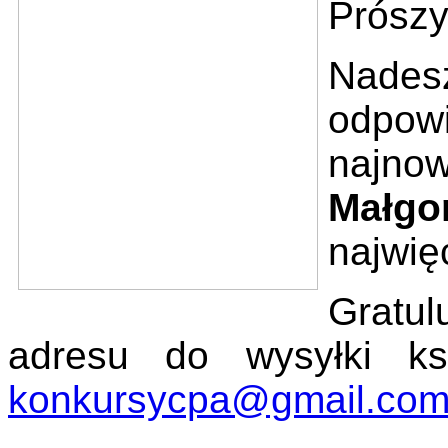
Prószy
Nades
odpowi
najn
Małgo
najwięc
Gratu
adresu do wysyłki ks
konkursycpa@gmail.co