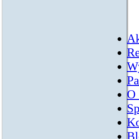
Ak
Re
W
Pa
O 
Sp
Ko
Bl