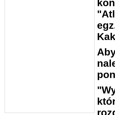
kon
"At
egz
Kak
Aby
nal
pon
"Wy
któ
roz