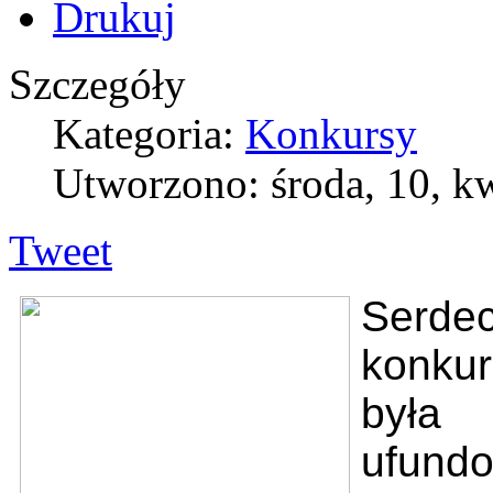
Szczegóły
Kategoria:
Konkursy
Utworzono: środa, 10, k
Tweet
Serdec
konku
była
ufund