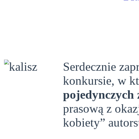
Serdecznie zap
konkursie, w k
pojedynczych 
prasową z okazj
kobiety” autors