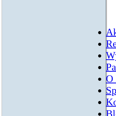
Ak
Re
W
Pa
O 
Sp
Ko
Bl