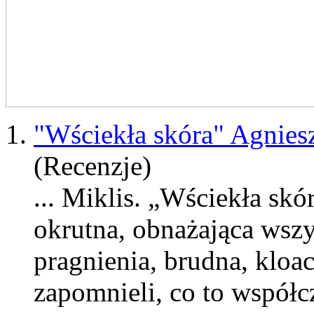
1.
"Wściekła skóra" Agnies
(Recenzje)
...
Miklis
. „Wściekła skór
okrutna, obnażająca wszys
pragnienia, brudna, kloac
zapomnieli, co to współcz