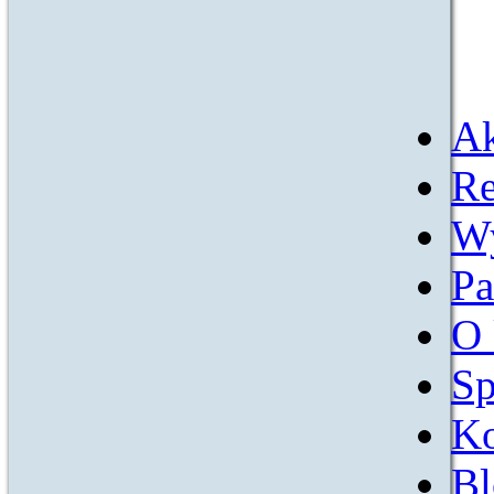
Ak
Re
W
Pa
O 
Sp
Ko
Bl