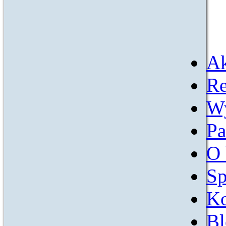
Ak
Re
W
Pa
O 
Sp
Ko
Bl