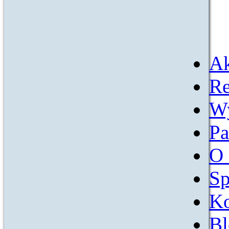
Ak
Re
W
Pa
O 
Sp
Ko
Bl